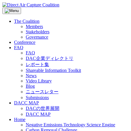
Skip
to
content
The Coalition
Members
Stakeholders
Governance
Conference
FAQ
FAQ
DAC企業ディレクトリ
レポート集
Shareable Information Toolkit
News
Video Library
Blog
ニュースレター
Submissions
DACC MAP
DACの世界展開
DACC MAP
Home
Negative Emissions Technology Science Engine
Carbon Removal Challenge