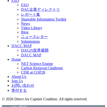
FAQ
FAQ
DAC企業ディレクトリ
レポート集
Shareable Information Toolkit
News
Video Library
Blog
ニュースレター
Submissions
DACC MAP
DACの世界展開
DACC MAP
Home
NET Science Engine
Carbon Removal Challenge
CDR at COP28
About Us
Join Us
お問い合わせ
寄付する
© 2026 Direct Air Capture Coalition. All rights reserved.