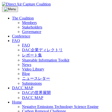
Skip
to
content
The Coalition
Members
Stakeholders
Governance
Conference
FAQ
FAQ
DAC企業ディレクトリ
レポート集
Shareable Information Toolkit
News
Video Library
Blog
ニュースレター
Submissions
DACC MAP
DACの世界展開
DACC MAP
Home
Negative Emissions Technology Science Engine
Carbon Removal Challenge