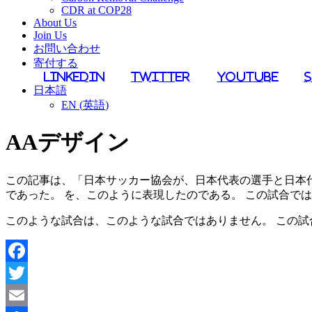
CDR at COP28
About Us
Join Us
お問い合わせ
寄付する
LinkedIn
Twitter
YouTube
日本語
EN
(
英語
)
AAデザイン
この記事は、「日本サッカー協会が、日本代表の選手と日本
であった。 を、このように表現したのである。 この試合で
このような試合は、このような試合ではありません。 この
Facebook
Twitter