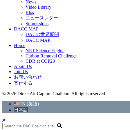
News
Video Library
Blog
ニュースレター
Submissions
DACC MAP
DACの世界展開
DACC MAP
Home
NET Science Engine
Carbon Removal Challenge
CDR at COP28
About Us
Join Us
お問い合わせ
寄付する
© 2026 Direct Air Capture Coalition. All rights reserved.
EN
(
英語
)
日本語